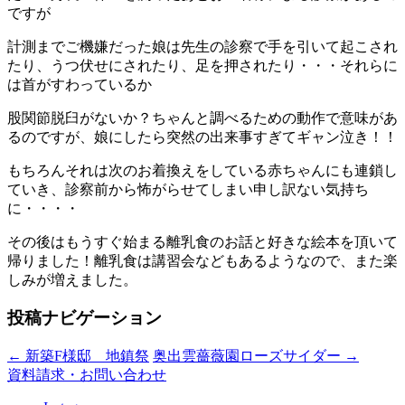
ですが
計測までご機嫌だった娘は先生の診察で手を引いて起こされ
たり、うつ伏せにされたり、足を押されたり・・・それらに
は首がすわっているか
股関節脱臼がないか？ちゃんと調べるための動作で意味があ
るのですが、娘にしたら突然の出来事すぎてギャン泣き！！
もちろんそれは次のお着換えをしている赤ちゃんにも連鎖し
ていき、診察前から怖がらせてしまい申し訳ない気持ち
に・・・・
その後はもうすぐ始まる離乳食のお話と好きな絵本を頂いて
帰りました！離乳食は講習会などもあるようなので、また楽
しみが増えました。
投稿ナビゲーション
←
新築F様邸 地鎮祭
奥出雲薔薇園ローズサイダー
→
資料請求・お問い合わせ