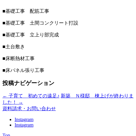
■基礎工事 配筋工事
■基礎工事 土間コンクリート打設
■基礎工事 立上り部完成
■土台敷き
■床断熱材工事
■床パネル張り工事
投稿ナビゲーション
←
子育て 初めての遠足♪
新築 Ｎ様邸 棟上げが終わりま
した！
→
資料請求・お問い合わせ
Instagram
Instagram
Top