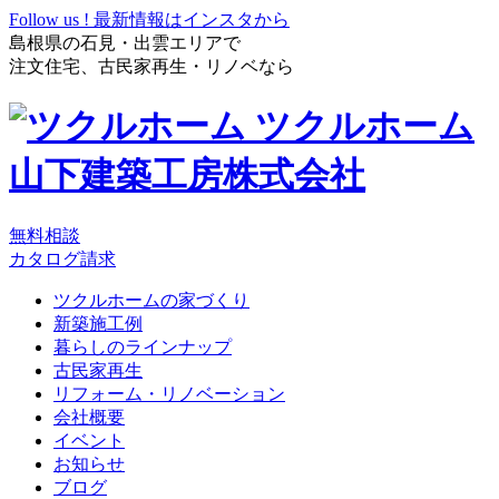
Follow us !
最新情報はインスタから
島根県の石見・出雲エリアで
注文住宅、古民家再生・リノベなら
ツクルホーム
山下建築工房株式会社
無料相談
カタログ請求
ツクルホームの家づくり
新築施工例
暮らしのラインナップ
古民家再生
リフォーム・リノベーション
会社概要
イベント
お知らせ
ブログ