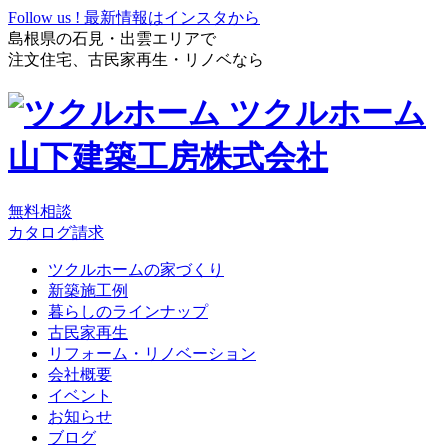
Follow us !
最新情報はインスタから
島根県の石見・出雲エリアで
注文住宅、古民家再生・リノベなら
ツクルホーム
山下建築工房株式会社
無料相談
カタログ請求
ツクルホームの家づくり
新築施工例
暮らしのラインナップ
古民家再生
リフォーム・リノベーション
会社概要
イベント
お知らせ
ブログ